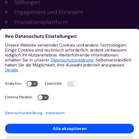
Stiftungen
Engagement und Ehrenamt
Innovationsplattform
Aus der Plattform
Nachrichten
Veranstaltungen
Gottesdienste
Stellenangebote
Kirchenzeitung
Amtsblatt (Kirchlicher Anzeiger)
Rechtsdatenbank
Meldestelle gemäß Hinweisgeberschutzgesetz