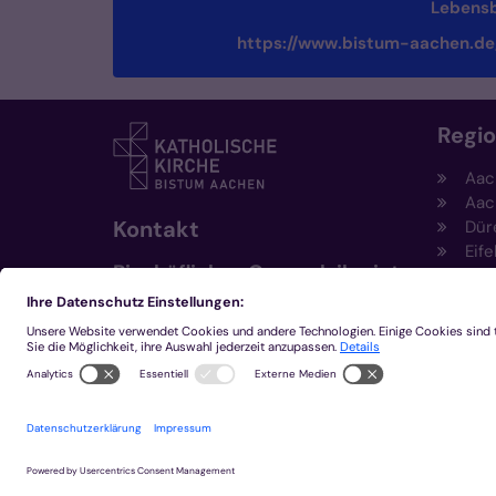
Lebensb
https://www.bistum-aachen.de
Regi
Aac
Aac
Kontakt
Dür
Eife
Bischöfliches Generalvikariat
Hei
Aachen
Kem
Kre
+49 241 452-0
Mön
kommunikation@bistum-
aachen.de
www.bistum-aachen.de
2026 © Bistum Aachen
Impressum
Datensc