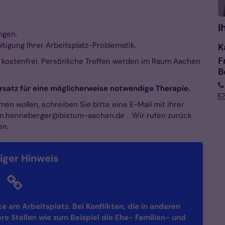
I
ngen.
tigung Ihrer Arbeitsplatz-Problematik.
K
F
 kostenfrei. Persönliche Treffen werden im Raum Aachen
B
Ersatz für eine möglicherweise notwendige Therapie.
 wollen, schreiben Sie bitte eine E-Mail mit Ihrer
in.henneberger@bistum-aachen.de . Wir rufen zurück
en.
iger Hinweis
e am Arbeitsplatz. Bei Konflikten, die in anderen
re Stellen wie zum Beispiel die Ehe- Familien- und