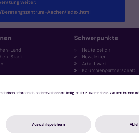
eratung weiter:
/Beratungszentrum-Aachen/index.html
onen
Schwerpunkte
hen-Land
Heute bei dir
hen-Stadt
Newsletter
en
Arbeitswelt
l
Kolumbienpartnerschaft
nsberg
Umweltportal
pen-Viersen
Prävention
feld
Fundraising
chengladbach
Stiftungen
Engagement und Ehrenam
Innovationsplattform
hutzerklärung