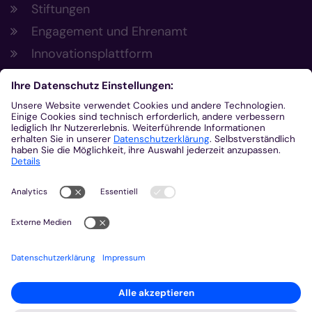
Stiftungen
Engagement und Ehrenamt
Innovationsplattform
Aus der Plattform
Nachrichten
Veranstaltungen
Gottesdienste
Stellenangebote
Kirchenzeitung
Amtsblatt (Kirchlicher Anzeiger)
Rechtsdatenbank
Meldestelle gemäß Hinweisgeberschutzgesetz