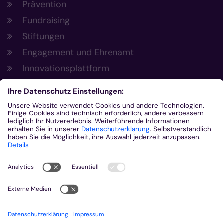
Prävention
Fundraising
Stiftungen
Engagement und Ehrenamt
Innovationsplattform
Aus der Plattform
Nachrichten
Veranstaltungen
Gottesdienste
Stellenangebote
Kirchenzeitung
Amtsblatt (Kirchlicher Anzeiger)
Rechtsdatenbank