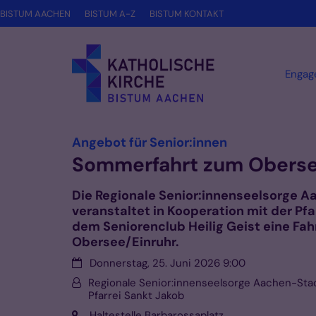
Zum Inhalt springen
BISTUM AACHEN
BISTUM A-Z
BISTUM KONTAKT
Engag
:
Angebot für Senior:innen
Sommerfahrt zum Oberse
Die Regionale Senior:innenseelsorge 
veranstaltet in Kooperation mit der Pf
dem Seniorenclub Heilig Geist eine Fah
Obersee/Einruhr.
Datum:
Donnerstag, 25. Juni 2026 9:00
Von:
Regionale Senior:innenseelsorge Aachen-Stad
Pfarrei Sankt Jakob
Ort:
Haltestelle Barbarossaplatz