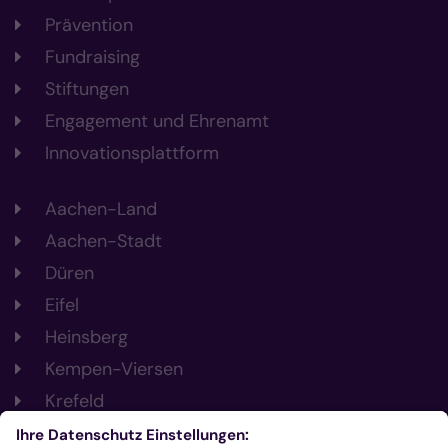
Prävention
Fundraising
Stiftungen
Engagement und Ehrenamt
Innovationsplattform
Aachen-Land
Aachen-Stadt
Düren
Eifel
Heinsberg
Kempen-Viersen
Krefeld
Mönchengladbach