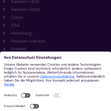
Aachen-Land
Aachen-Stadt
Düren
Eifel
Heinsberg
Kempen-Viersen
Krefeld
Mönchengladbach
Nachrichten
Veranstaltungen
Gottesdienste
Stellenangebote
Kirchenzeitung
Amtsblatt (Kirchlicher Anzeiger)