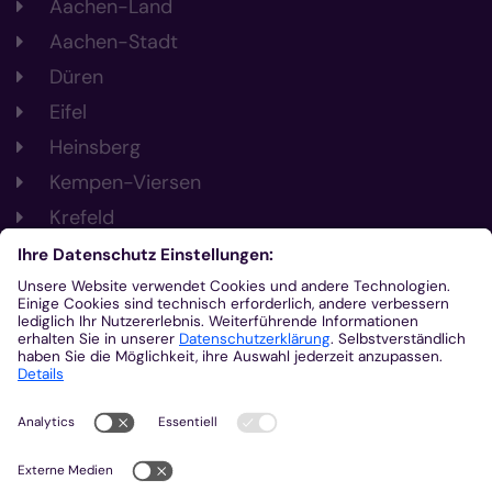
Aachen-Land
Aachen-Stadt
Düren
Eifel
Heinsberg
Kempen-Viersen
Krefeld
Mönchengladbach
Nachrichten
Veranstaltungen
Gottesdienste
Stellenangebote
Kirchenzeitung
Amtsblatt (Kirchlicher Anzeiger)