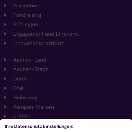
Prävention
Fundraising
Stiftungen
Engagement und Ehrenamt
Innovationsplattform
Aachen-Land
Aachen-Stadt
Düren
Eifel
Heinsberg
Kempen-Viersen
Krefeld
Mönchengladbach