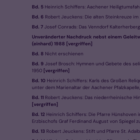
Bd. 5
Heinrich Schiffers: Aachener Heiligtumsfa
Bd. 6
Robert Jeuckens: Die alten Steinkreuze im
Bd. 7
Josef Conrads: Das Venndorf Kalterherberg
Unveränderter Nachdruck nebst einem Geleit
(einhard) 1988 [vergriffen]
Bd. 8
Nicht erschienen
Bd. 9
Josef Brosch: Hymnen und Gebete des seli
1950
[vergriffen]
Bd. 10
Heinrich Schiffers: Karls des Großen Reli
unter dem Marienaltar der Aachener Pfalzkapelle
Bd. 11
Robert Jeuckens: Das niederrheinische Hi
[vergriffen]
Bd. 12
Heinrich Schiffers: Die Pfarre Hünshoven i
Erzbischofs Graf Ferdinand August von Spiegel 
Bd. 13
Robert Jeuckens: Stift und Pfarre St. Adal