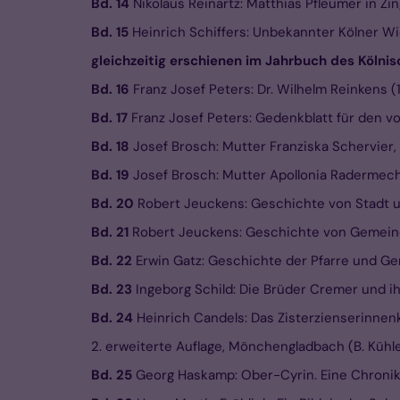
Bd. 14
Nikolaus Reinartz: Matthias Pfleumer in Zin
Bd. 15
Heinrich Schiffers: Unbekannter Kölner W
gleichzeitig erschienen im Jahrbuch des Kölnis
Bd. 16
Franz Josef Peters: Dr. Wilhelm Reinkens (1
Bd. 17
Franz Josef Peters: Gedenkblatt für den v
Bd. 18
Josef Brosch: Mutter Franziska Schervier,
Bd. 19
Josef Brosch: Mutter Apollonia Radermeche
Bd. 20
Robert Jeuckens: Geschichte von Stadt u
Bd. 21
Robert Jeuckens: Geschichte von Gemeind
Bd. 22
Erwin Gatz: Geschichte der Pfarre und G
Bd. 23
Ingeborg Schild: Die Brüder Cremer und i
Bd. 24
Heinrich Candels: Das Zisterzienserinnenkl
2. erweiterte Auflage, Mönchengladbach (B. Kühle
Bd. 25
Georg Haskamp: Ober-Cyrin. Eine Chronik,