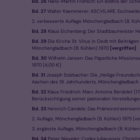
Bd. 26
Hans-Martin Fröhlich: Ein Bildnis der Sc
Bd. 27
Walter Kaemmerer: ASCVILARE. Eschweiler i
2. verbesserte Auflage Mönchengladbach (B. Kühle
Bd. 28
Klaus Eichenberg: Der Stadtbaumeister He
Bd. 29
Die Kirche St. Vitus in Oedt mit Beiträge
Mönchengladbach (B. Kühlen) 1970
[vergriffen]
Bd. 30
Wilhelm Jansen: Das Päpstliche Missionsw
1970 [4,00 €]
Bd. 31
Joseph Solzbacher: Die „Heilige Freundsch
Aachen des 19. Jahrhunderts, Mönchengladbach (
Bd. 32
Klaus Friedrich: Marc Antoine Berdolet (
Berücksichtigung seiner pastoralen Vorstellung
Bd. 33
Heinrich Candels: Das Prämonstratenseri
2. Auflage, Mönchengladbach (B. Kühlen) 1975 [ve
3. ergänzte Auflage, Mönchengladbach (B. Kühlen
Bd. 34
Peter Nieveler: Codex Iuliacensis.
Christi