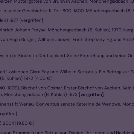
hwarzen Muttergottes von Brünn in Aachen, Mönchengladbach (B.
n seiner Geschichte. II. Teil: 800-1800, Mönchengladbach (B. K
n) 1977 [vergriffen]
inrich Johann Freyse, Mönchengladbach (B. Kühlen) 1970 [vergr
n von Hugo Borger, Wilhelm Jansen, Erich Stephany. Hg. aus An
erk der Kinder in Deutschland. Seine Entstehung und seine Ge
aft“ zwischen Clara Fey und Wilhelm Sartorius. Ein Beitrag zur
B. Kühlen) 1972 [4,00 €]
1740-1809), Bischof von Colmar. Erster Bischof von Aachen. Sei
en, Mönchengladbach (B. Kühlen) 1973
[vergriffen]
nnenstift Wenau. Conventus sancte Katerine de Wenowe, Mönche
rgriffen]
) 2004 [19,80 €]
na von Stommeln und Petrus von Dacien. Ihr Leben und Nachlebe