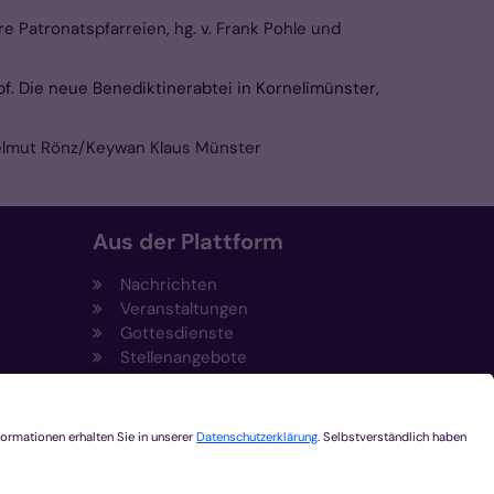
e Patronatspfarreien, hg. v. Frank Pohle und
f. Die neue Benediktinerabtei in Kornelimünster,
 Helmut Rönz/Keywan Klaus Münster
Aus der Plattform
Nachrichten
Veranstaltungen
Gottesdienste
Stellenangebote
Kirchenzeitung
Amtsblatt (Kirchlicher Anzeiger)
Rechtsdatenbank
Meldestelle gemäß
t
Hinweisgeberschutzgesetz