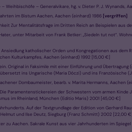
 Weihbischöfe – Generalvikare, hg. v. Dieter P. J. Wynands, Aa
lfahrten im Bistum Aachen, Aachen (einhard) 1986
[vergriffen]
keit Zur Mentalitätsfrage im Dritten Reich an Beispielen aus d
ater, unter Mitarbeit von Frank Betker: „Siedeln tut not“. Woh
Die Ansiedlung katholischer Orden und Kongregationen aus dem 
chen Kulturkampfes, Aachen (einhard) 1992 [15,00 €]
 Original in Faksimile mit einer Einführung und Übertragung 
übersetzt ins Ungarische (Maria Dóczi) und ins Französische (
achener Dombaumeister, bearb. v. Marita Hermanns, Aachen (ei
 Die Paramentenstickereien der Schwestern vom armen Kinde Je
smus im Rheinland, München (Editio Maris) 2001 [45,00 €]
Jahrhunderts. Auf der Textgrundlage der Edition von Gerhard Rau
 Helmut und Ilse Deutz, Siegburg (Franz Schmitt) 2002 [22,00 €
ter zu Aachen. Sakrale Kunst aus vier Jahrhunderten im Spiegel