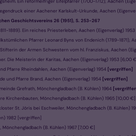
gsheim. Ein reformeifriger Eifelpfarrer (1700-1712), Aachen (Eig
iegendruck einer Aachener Karlskult-Urkunde, Aachen (Eigenve
chen Geschichtsvereins 26 (1951), S. 253-267
811-1889). Ein reiches Priesterleben, Aachen (Eigenverlag) 1953
olkstümlichen Pfarrer Leonard Byns von Endenich (1789-1871), A
 Stifterin der Armen Schwestern vom hl. Franziskus, Aachen (Ei
r. Die Meisterin der Karitas, Aachen (Eigenverlag) 1953 [6,00 €
nd Pfarre Rheindahlen, Aachen (Eigenverlag) 1954
[vergriffen]
e und Pfarre Brand, Aachen (Eigenverlag) 1954
[vergriffen]
emeinde Grefrath, Mönchengladbach (B. Kühlen) 1964
[vergriffe
hre Kirchenbauten, Mönchengladbach (B. Kühlen) 1965 [10,00 €]
oster St. Jöris bei Eschweiler, Mönchengladbach (B. Kühlen) 19
n) 1982 [vergriffen]
 Mönchengladbach (B. Kühlen) 1967 [7,00 €]