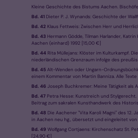
Kleine Geschichte des Bistums Aachen. Bischöfe –
Bd. 41
Dieter P. J. Wynands: Geschichte der Wal
Bd. 42
Klaus Fettweis: Zwischen Herr und Herrlich
Bd. 43
Hermann Gödde, Tilman Harlander, Katrin H
Aachen (einhard) 1992 [15,00 €]
Bd. 44
Rita Müllejans: Klöster im Kulturkampf. 
niederländischen Grenzraum infolge des preußis
Bd. 45
Alt-Wenden oder Ungarn-Ordnungsbüchlein.
einem Kommentar von Martin Banniza. Alle Texte 
Bd. 46
Joseph Buchkremer: Meine Tätigkeit als A
Bd. 47
Petra Hesse: Kunstreich und Stylgerecht.
Beitrag zum sakralen Kunsthandwerk des Histori
Bd. 48
Die Aachener "Vita Karoli Magni" des 12. 
in Aachen neu hg., übersetzt und eingeleitet von
Bd. 49
Wolfgang Cortjaens: Kirchenschatz St. Pe
[24,90 €]