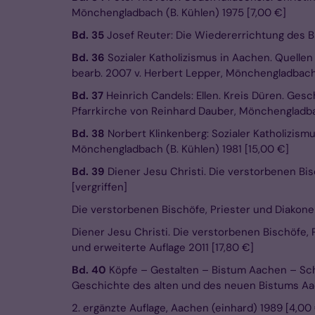
Mönchengladbach (B. Kühlen) 1975 [7,00 €]
Bd. 35
Josef Reuter: Die Wiedererrichtung des B
Bd. 36
Sozialer Katholizismus in Aachen. Quellen
bearb. 2007 v. Herbert Lepper, Mönchengladbach 
Bd. 37
Heinrich Candels: Ellen. Kreis Düren. Ges
Pfarrkirche von Reinhard Dauber, Mönchengladbac
Bd. 38
Norbert Klinkenberg: Sozialer Katholizism
Mönchengladbach (B. Kühlen) 1981 [15,00 €]
Bd. 39
Diener Jesu Christi. Die verstorbenen Bi
[vergriffen]
Die verstorbenen Bischöfe, Priester und Diakone 
Diener Jesu Christi. Die verstorbenen Bischöfe,
und erweiterte Auflage 2011 [17,80 €]
Bd. 40
Köpfe – Gestalten – Bistum Aachen – Sch
Geschichte des alten und des neuen Bistums Aac
2. ergänzte Auflage, Aachen (einhard) 1989 [4,00