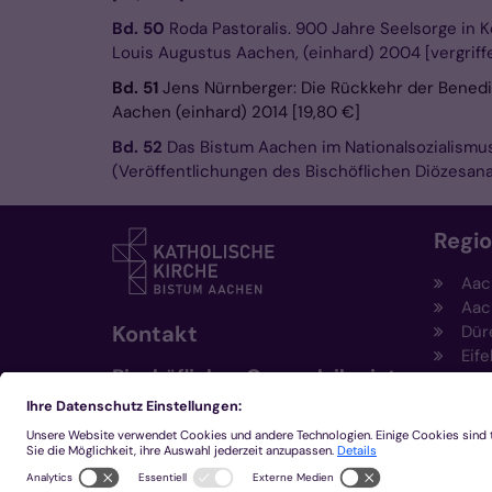
Bd. 50
Roda Pastoralis. 900 Jahre Seelsorge in K
Louis Augustus Aachen, (einhard) 2004 [vergriff
Bd. 51
Jens Nürnberger: Die Rückkehr der Benedik
Aachen (einhard) 2014 [19,80 €]
Bd. 52
Das Bistum Aachen im Nationalsozialismus
(Veröffentlichungen des Bischöflichen Diözesan
Regi
Aac
Aac
Kontakt
Dür
Eife
Bischöfliches Generalvikariat
Hei
Aachen
Kem
Kre
+49 241 452-0
Mön
kommunikation@bistum-
aachen.de