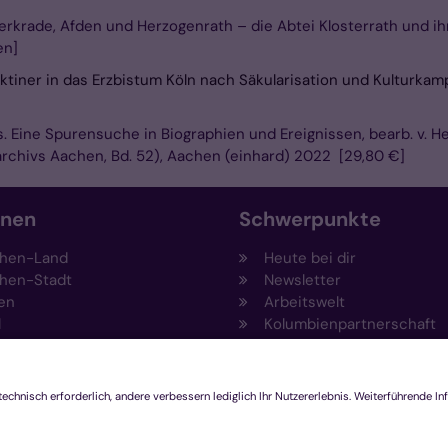
erkrade, Afden und Herzogenrath – die Abtei Klosterrath und ihr
en]
tiner in das Erzbistum Köln nach Säkularisation und Kulturkamp
. Eine Spurensuche in Biographien und Ereignissen, bearb. v.
archivs Aachen, Bd. 52), Aachen (einhard) 2022 [29,80 €]
onen
Schwerpunkte
hen-Land
Heute bei dir
hen-Stadt
Newsletter
en
Arbeitswelt
l
Kolumbienpartnerschaft
nsberg
Umweltportal
pen-Viersen
Prävention
feld
Fundraising
chengladbach
Stiftungen
Engagement und Ehrenam