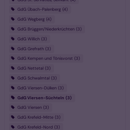
GdG Übach-Palenberg
4
GdG Wegberg
4
GdG Brüggen/Niederkrüchten
3
GdG Willich
3
GdG Grefrath
3
GdG Kempen und Tönisvorst
3
GdG Nettetal
3
GdG Schwalmtal
3
GdG Viersen-Dülken
3
GdG Viersen-Süchteln
3
GdG Viersen
3
GdG Krefeld-Mitte
3
GdG Krefeld-Nord
3