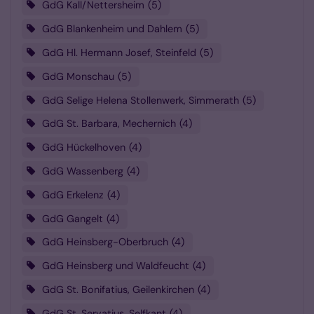
GdG Kall/Nettersheim
5
GdG Blankenheim und Dahlem
5
GdG Hl. Hermann Josef, Steinfeld
5
GdG Monschau
5
GdG Selige Helena Stollenwerk, Simmerath
5
GdG St. Barbara, Mechernich
4
GdG Hückelhoven
4
GdG Wassenberg
4
GdG Erkelenz
4
GdG Gangelt
4
GdG Heinsberg-Oberbruch
4
GdG Heinsberg und Waldfeucht
4
GdG St. Bonifatius, Geilenkirchen
4
GdG St. Servatius, Selfkant
4