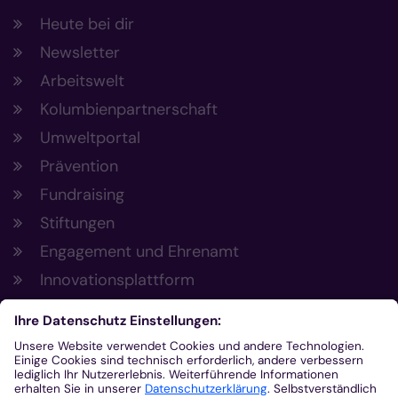
Heute bei dir
Newsletter
Arbeitswelt
Kolumbienpartnerschaft
Umweltportal
Prävention
Fundraising
Stiftungen
Engagement und Ehrenamt
Innovationsplattform
Aus der Plattform
Nachrichten
Veranstaltungen