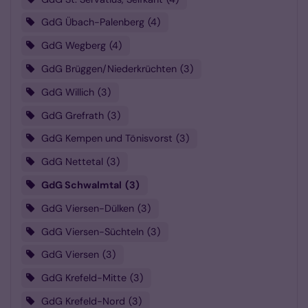
GdG Übach-Palenberg
4
GdG Wegberg
4
GdG Brüggen/Niederkrüchten
3
GdG Willich
3
GdG Grefrath
3
GdG Kempen und Tönisvorst
3
GdG Nettetal
3
GdG Schwalmtal
3
GdG Viersen-Dülken
3
GdG Viersen-Süchteln
3
GdG Viersen
3
GdG Krefeld-Mitte
3
GdG Krefeld-Nord
3