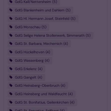
GdG Kall/Nettersheim
5
GdG Blankenheim und Dahlem
5
GdG Hl. Hermann Josef, Steinfeld
5
GdG Monschau
5
GdG Selige Helena Stollenwerk, Simmerath
5
GdG St. Barbara, Mechernich
4
GdG Hückelhoven
4
GdG Wassenberg
4
GdG Erkelenz
4
GdG Gangelt
4
GdG Heinsberg-Oberbruch
4
GdG Heinsberg und Waldfeucht
4
GdG St. Bonifatius, Geilenkirchen
4
GdG St. Servatius, Selfkant
4