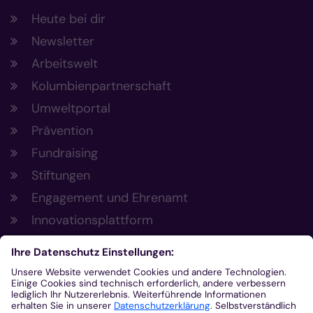
Heute bei dir
Newsletter
Arbeitswelt
Kolumbienpartnerschaft
Umweltportal
Prävention
Fundraising
Stiftungen
Engagement und Ehrenamt
Innovationsplattform
Aus der Plattform
Nachrichten
Veranstaltungen