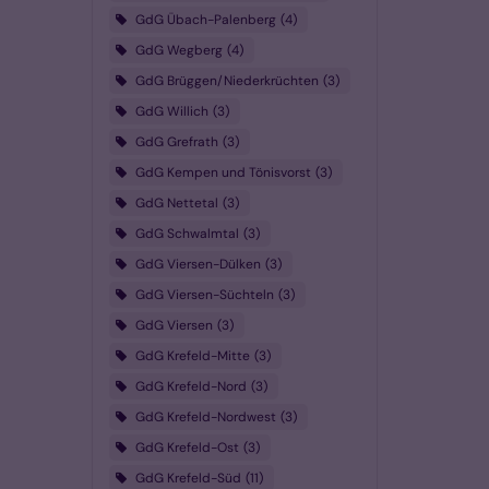
GdG Übach-Palenberg
4
GdG Wegberg
4
GdG Brüggen/Niederkrüchten
3
GdG Willich
3
GdG Grefrath
3
GdG Kempen und Tönisvorst
3
GdG Nettetal
3
GdG Schwalmtal
3
GdG Viersen-Dülken
3
GdG Viersen-Süchteln
3
GdG Viersen
3
GdG Krefeld-Mitte
3
GdG Krefeld-Nord
3
GdG Krefeld-Nordwest
3
GdG Krefeld-Ost
3
GdG Krefeld-Süd
11