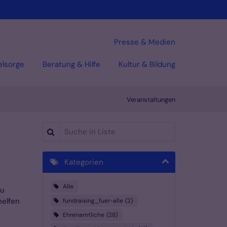
Presse & Medien
elsorge
Beratung & Hilfe
Kultur & Bildung
Veranstaltungen
Suche in Liste
Kategorien
Alle
zu
helfen
fundraising_fuer-alle
2
Ehrenamtliche
28