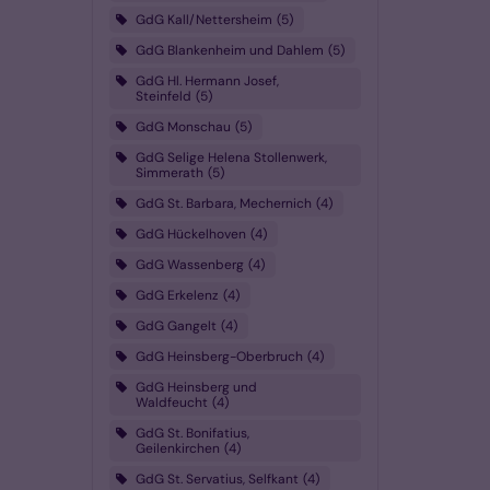
GdG Kall/Nettersheim
5
GdG Blankenheim und Dahlem
5
GdG Hl. Hermann Josef,
Steinfeld
5
GdG Monschau
5
GdG Selige Helena Stollenwerk,
Simmerath
5
GdG St. Barbara, Mechernich
4
GdG Hückelhoven
4
GdG Wassenberg
4
GdG Erkelenz
4
GdG Gangelt
4
GdG Heinsberg-Oberbruch
4
GdG Heinsberg und
Waldfeucht
4
GdG St. Bonifatius,
Geilenkirchen
4
GdG St. Servatius, Selfkant
4