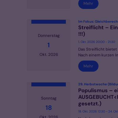
Mehr
Datum: 5. September 2026
Im Fokus: Gleichberech
Streiflicht – E
!!!)
Donnerstag
1. Okt. 2026 20:00 - 21:30
1
Das Streiflicht biet
Okt. 2026
Nach einem kurzen Im
Mehr
Datum: 1. Oktober 2026
29. Herbstwoche (Bildu
Populismus – e
AUSGEBUCHT<br
Sonntag
gesetzt.)
18
18. Okt. 2026 12:30 - 24. Ok
Okt. 2026