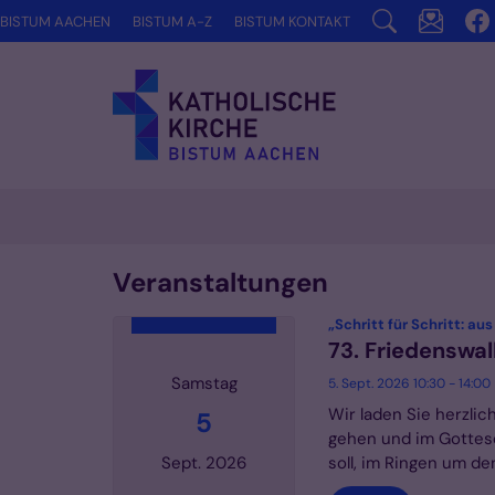
Zum Inhalt springen
BISTUM AACHEN
BISTUM A-Z
BISTUM KONTAKT
Veranstaltungen
„Schritt für Schritt: au
73. Friedenswal
Samstag
5. Sept. 2026 10:30 - 14:00
Wir laden Sie herzli
5
gehen und im Gottesd
soll, im Ringen um de
Sept. 2026