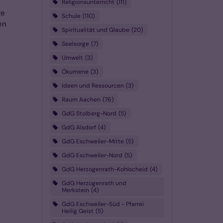
Religionsunterricht
111
ge
Schule
110
en
Spiritualität und Glaube
20
Seelsorge
7
Umwelt
3
Ökumene
3
Ideen und Ressourcen
3
Raum Aachen
76
GdG Stolberg-Nord
5
GdG Alsdorf
4
GdG Eschweiler-Mitte
5
GdG Eschweiler-Nord
5
GdG Herzogenrath-Kohlscheid
4
GdG Herzogenrath und
Merkstein
4
GdG Eschweiler-Süd - Pfarrei
Heilig Geist
5