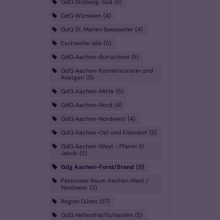
GdG Stolberg-Süd
5
GdG Würselen
4
GdG St. Marien Baesweiler
4
Eschweiler alle
5
GdG Aachen-Burtscheid
5
GdG Aachen-Kornelimünster und
Roetgen
5
GdG Aachen-Mitte
5
GdG Aachen-Nord
4
GdG Aachen-Nordwest
4
GdG Aachen-Ost und Eilendorf
5
GdG Aachen-West - Pfarrei St.
Jakob
5
Gdg Aachen-Forst/Brand
5
Pastoraler Raum Aachen West /
Nordwest
3
Region Düren
57
GdG Hellenthal/Schleiden
5