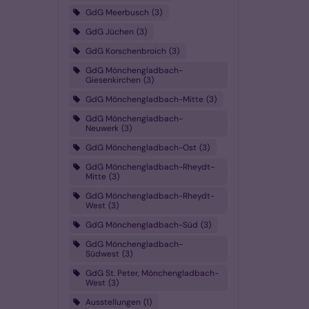
GdG Meerbusch
3
GdG Jüchen
3
GdG Korschenbroich
3
GdG Mönchengladbach-
Giesenkirchen
3
GdG Mönchengladbach-Mitte
3
GdG Mönchengladbach-
Neuwerk
3
GdG Mönchengladbach-Ost
3
GdG Mönchengladbach-Rheydt-
Mitte
3
GdG Mönchengladbach-Rheydt-
West
3
GdG Mönchengladbach-Süd
3
GdG Mönchengladbach-
Südwest
3
GdG St. Peter, Mönchengladbach-
West
3
Ausstellungen
1