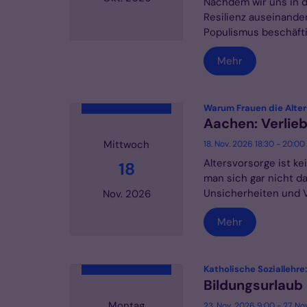
Nachdem wir uns in d
Resilienz auseinande
Populismus beschäftig
Datum: 18. Oktober 2026
Mehr
Warum Frauen die Alte
Aachen: Verlieb
Mittwoch
18. Nov. 2026 18:30 - 20:00
Altersvorsorge ist ke
18
man sich gar nicht d
Unsicherheiten und Vor
Nov. 2026
Mehr
Datum: 18. November 2026
Katholische Soziallehre
Bildungsurlaub
Montag
23. Nov. 2026 9:00 - 27. No