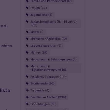
Familie und Partnerschaft
17
Frauen
66
Jugendliche
8
Junge Erwachsene (18 - 35 Jahre)
ben
65
Kinder
1
Kirchliche Angestellte
10
euchten.
Lebensphase Alter
2
Männer
67
Menschen mit Behinderungen
4
Menschen mit
Migrationshintergrund
5
Religionspädagogen
114
Studierende
20
iste
Trauernde
4
Das Bistum Aachen
206
Einrichtungen
118