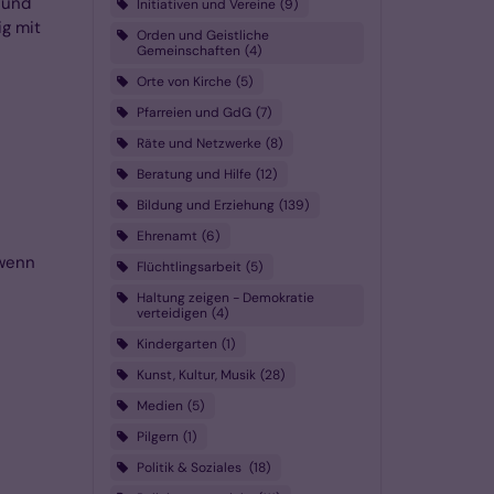
 und
Initiativen und Vereine
9
ig mit
Orden und Geistliche
Gemeinschaften
4
Orte von Kirche
5
Pfarreien und GdG
7
Räte und Netzwerke
8
Beratung und Hilfe
12
Bildung und Erziehung
139
Ehrenamt
6
 wenn
Flüchtlingsarbeit
5
Haltung zeigen - Demokratie
verteidigen
4
Kindergarten
1
Kunst, Kultur, Musik
28
Medien
5
Pilgern
1
Politik & Soziales
18