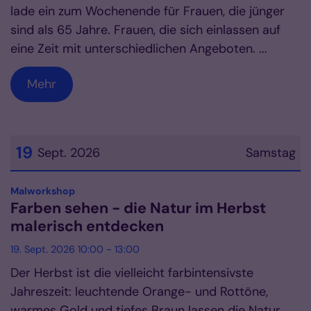
lade ein zum Wochenende für Frauen, die jünger
sind als 65 Jahre. Frauen, die sich einlassen auf
eine Zeit mit unterschiedlichen Angeboten. ...
Mehr
19
Sept. 2026
Samstag
Datum: 19. September 2026
:
Malworkshop
Farben sehen - die Natur im Herbst
malerisch entdecken
19. Sept. 2026 10:00 - 13:00
Der Herbst ist die vielleicht farbintensivste
Jahreszeit: leuchtende Orange- und Rottöne,
warmes Gold und tiefes Braun lassen die Natur