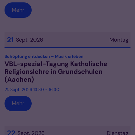
Mehr
21
Sept. 2026
Montag
Datum: 21. September 2026
:
Schöpfung entdecken – Musik erleben
VBL-spezial-Tagung Katholische
Religionslehre in Grundschulen
(Aachen)
21. Sept. 2026 13:30 - 16:30
Mehr
22
Sept. 2026
Dienstag