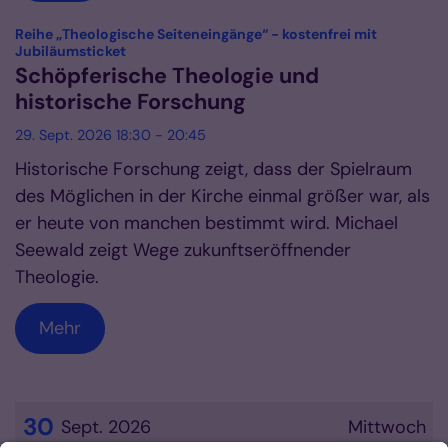
Reihe „Theologische Seiteneingänge“ - kostenfrei mit
:
Jubiläumsticket
Schöpferische Theologie und
historische Forschung
29. Sept. 2026 18:30 - 20:45
Historische Forschung zeigt, dass der Spielraum
des Möglichen in der Kirche einmal größer war, als
er heute von manchen bestimmt wird. Michael
Seewald zeigt Wege zukunftseröffnender
Theologie.
Mehr
30
Sept. 2026
Mittwoch