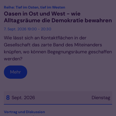
Datum: 7. September 2026
:
Reihe: Tief im Osten, tief im Westen
Oasen in Ost und West - wie
Alltagsräume die Demokratie bewahren
7. Sept. 2026 19:00 - 20:30
Wie lässt sich an Kontaktflächen in der
Gesellschaft das zarte Band des Miteinanders
knüpfen, wo können Begegnungsräume geschaffen
werden?
Mehr
8
Sept. 2026
Dienstag
Datum: 8. September 2026
:
Vortrag und Diskussion