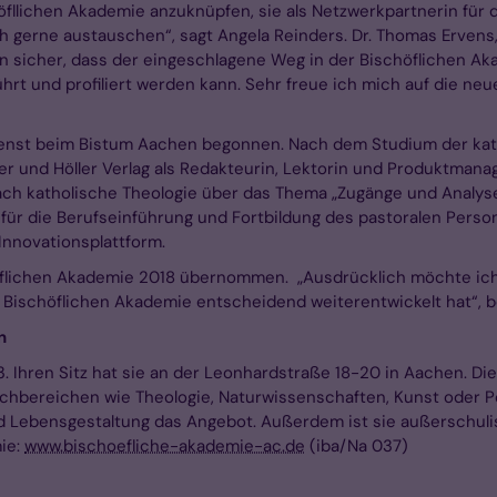
chöfllichen Akademie anzuknüpfen, sie als Netzwerkpartnerin für 
 gerne austauschen“, sagt Angela Reinders. Dr. Thomas Ervens, 
h bin sicher, dass der eingeschlagene Weg in der Bischöflichen
rt und profiliert werden kann. Sehr freue ich mich auf die ne
Dienst beim Bistum Aachen begonnen. Nach dem Studium der kath
r und Höller Verlag als Redakteurin, Lektorin und Produktmana
Fach katholische Theologie über das Thema „Zugänge und Analys
für die Berufseinführung und Fortbildung des pastoralen Personal
Innovationsplattform.
höflichen Akademie 2018 übernommen. „Ausdrücklich möchte ich
r Bischöflichen Akademie entscheidend weiterentwickelt hat“, b
n
 Ihren Sitz hat sie an der Leonhardstraße 18-20 in Aachen. Die
chbereichen wie Theologie, Naturwissenschaften, Kunst oder Po
d Lebensgestaltung das Angebot. Außerdem ist sie außerschulis
ie:
www.bischoefliche-akademie-ac.de
(iba/Na 037)