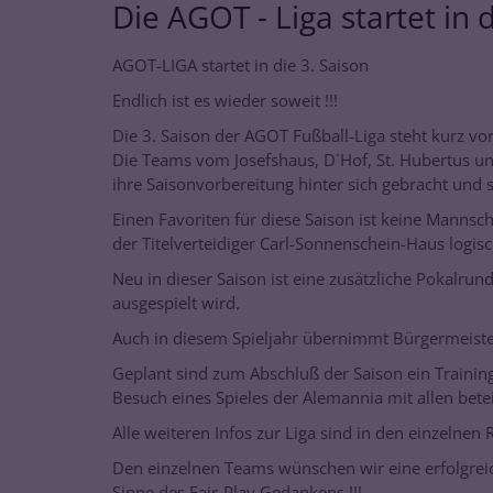
Die AGOT - Liga startet in
AGOT-LIGA startet in die 3. Saison
Endlich ist es wieder soweit !!!
Die 3. Saison der AGOT Fußball-Liga steht kurz vor
Die Teams vom Josefshaus, D´Hof, St. Hubertus 
ihre Saisonvorbereitung hinter sich gebracht und si
Einen Favoriten für diese Saison ist keine Mannsc
der Titelverteidiger Carl-Sonnenschein-Haus logi
Neu in dieser Saison ist eine zusätzliche Pokalrun
ausgespielt wird.
Auch in diesem Spieljahr übernimmt Bürgermeister
Geplant sind zum Abschluß der Saison ein Trainin
Besuch eines Spieles der Alemannia mit allen bete
Alle weiteren Infos zur Liga sind in den einzelnen 
Den einzelnen Teams wünschen wir eine erfolgrei
Sinne des Fair-Play Gedankens !!!