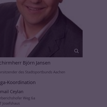
chirmherr Björn Jansen
orsitzender des Stadtsportbunds Aachen
iga-Koordination
smail
Ceylan
irberichshofer Weg 6a
T Josefshaus