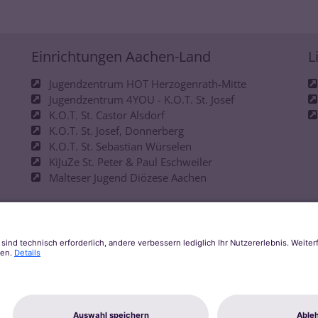
Einrichtungen Aachen-Land
L
Jugendzentrum HOT Herzogenrath-Mitte
Jugendzentrum 4YOU - K.O.T. St. Josef
K.O.T. St. Castor Alsdorf
K.O.T. St. Josef, Donnerberg
K.O.T. St. Sebastian Würselen
KiJuZe St. Peter & Paul Eschweiler
Malteser Jugend Diözese Aachen