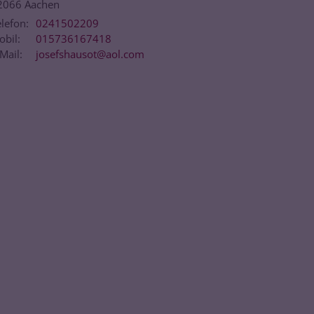
2066
Aachen
lefon:
0241502209
obil:
015736167418
Mail:
josefshausot@aol.com