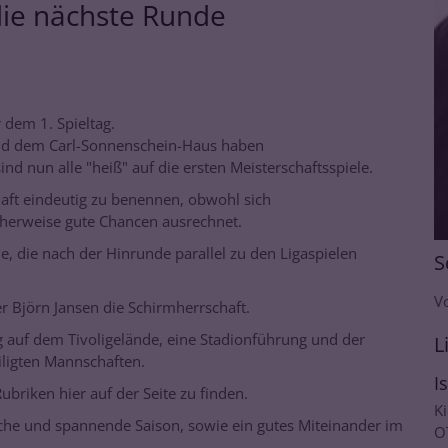
 die nächste Runde
 dem 1. Spieltag.
und dem Carl-Sonnenschein-Haus haben
nd nun alle "heiß" auf die ersten Meisterschaftsspiele.
haft eindeutig zu benennen, obwohl sich
scherweise gute Chancen ausrechnet.
de, die nach der Hinrunde parallel zu den Ligaspielen
S
V
 Björn Jansen die Schirmherrschaft.
g auf dem Tivoligelände, eine Stadionführung und der
L
iligten Mannschaften.
I
Rubriken hier auf der Seite zu finden.
K
che und spannende Saison, sowie ein gutes Miteinander im
O