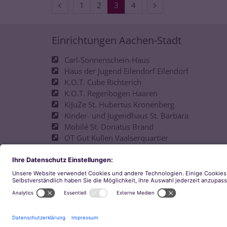
Vorherige Seite
Nächste Seite
1
2
3
4
Einrichtungen Aachen-Stadt
Carl-Sonnenschein-Haus
Haus der Jugend Eilendorf Eilendorf
K.O.T. Cube Richterich
K.O.T. Regenbogen Haaren
KiJuZe St. Hubertus Kronenberg
Kinder- und Jugendhaus St. Barbara
Mobilé St. Donatus Brand
OT Gut Kullen Vaalserquartier
OT Josefshaus Ostviertel
Offene Tür D-Hof
Philipp-Neri-Haus
pinu´u Jugendkulturcafé
Space Walheim
T.O.T. Unicorn Horbach