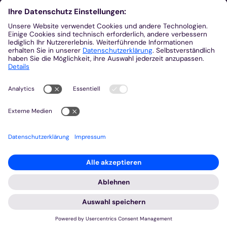
Kontakt
Bischöfliches Generalvikariat Aachen
+49 241 452-0
kommunikation@bistum-aachen.de
www.bistum-aachen.de
Besuchen Sie uns auf
© 2023 Bistum Aachen
Impressum
Datenschutz