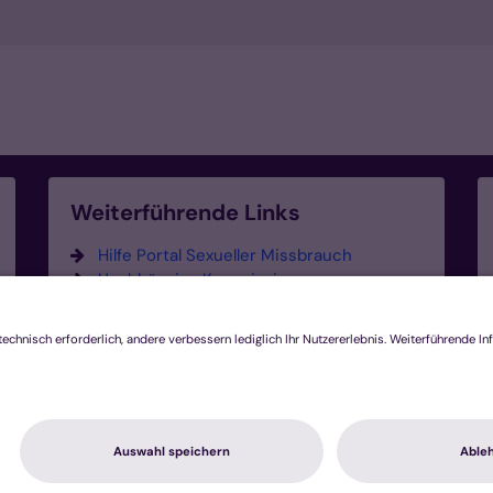
Weiterführende Links
Hilfe Portal Sexueller Missbrauch
Unabhängige Kommission zur
Aufarbeitung sexuellen
Kindesmissbrauchs (UBSKM)
Unabhängige Kommission für
Anerkennungsleistungen (UKA)
hutz