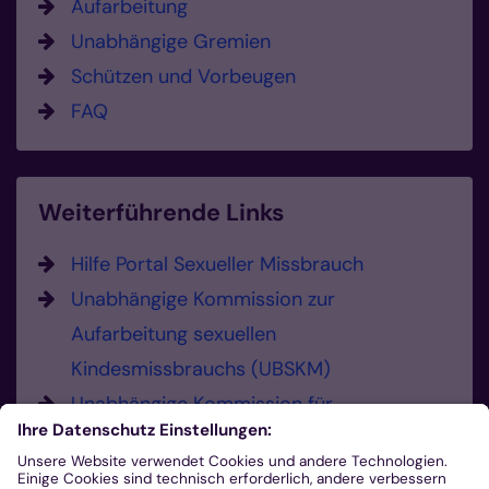
Aufarbeitung
Unabhängige Gremien
Schützen und Vorbeugen
FAQ
Weiterführende Links
Hilfe Portal Sexueller Missbrauch
Unabhängige Kommission zur
Aufarbeitung sexuellen
Kindesmissbrauchs (UBSKM)
Unabhängige Kommission für
Anerkennungsleistungen (UKA)