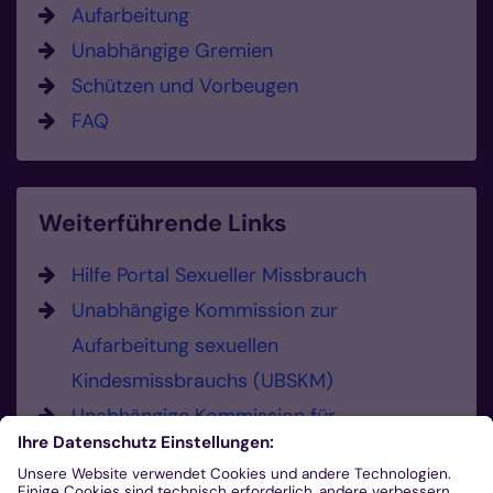
Aufarbeitung
Unabhängige Gremien
Schützen und Vorbeugen
FAQ
Weiterführende Links
Hilfe Portal Sexueller Missbrauch
Unabhängige Kommission zur
Aufarbeitung sexuellen
Kindesmissbrauchs (UBSKM)
Unabhängige Kommission für
Anerkennungsleistungen (UKA)