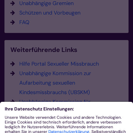
Unabhängige Gremien
Schützen und Vorbeugen
FAQ
Weiterführende Links
Hilfe Portal Sexueller Missbrauch
Unabhängige Kommission zur
Aufarbeitung sexuellen
Kindesmissbrauchs (UBSKM)
Unabhängige Kommission für
Anerkennungsleistungen (UKA)