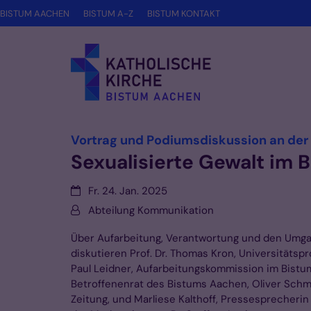
Zum Inhalt springen
BISTUM AACHEN
BISTUM A-Z
BISTUM KONTAKT
Vortrag und Podiumsdiskussion an de
Sexualisierte Gewalt im 
Datum:
Fr. 24. Jan. 2025
Von:
Abteilung Kommunikation
Über Aufarbeitung, Verantwortung und den Umgan
diskutieren Prof. Dr. Thomas Kron, Universitäts
Paul Leidner, Aufarbeitungskommission im Bist
Betroffenenrat des Bistums Aachen, Oliver Schm
Zeitung, und Marliese Kalthoff, Pressesprecheri