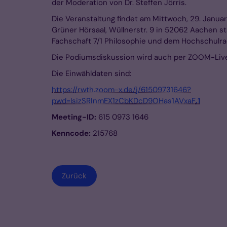
der Moderation von Dr. Steffen Jörris.
Die Veranstaltung findet am Mittwoch, 29. Januar
Grüner Hörsaal, Wüllnerstr. 9 in 52062 Aachen sta
Fachschaft 7/1 Philosophie und dem Hochschulra
Die Podiumsdiskussion wird auch per ZOOM-Liv
Die Einwähldaten sind:
https://rwth.zoom-x.de/j/61509731646?
pwd=lsizSRInmEX1zCbKDcD9OHas1AVxaF
.1
Meeting-ID:
615 0973 1646
Kenncode:
215768
Zurück