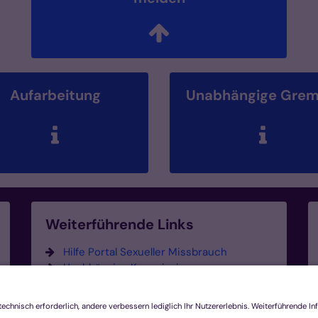
Aufarbeitung
Unabhängige Grem
Weiterführende Links
Hilfe Portal Sexueller Missbrauch
Unabhängige Kommission zur
Aufarbeitung sexuellen
Kindesmissbrauchs (UBSKM)
Unabhängige Kommission für