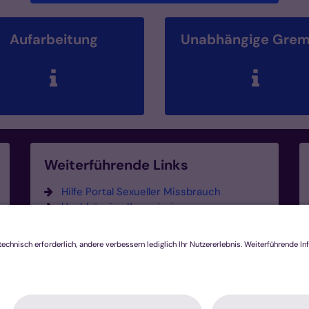
Aufarbeitung
Unabhängige Grem
Weiterführende Links
Hilfe Portal Sexueller Missbrauch
Unabhängige Kommission zur
Aufarbeitung sexuellen
Kindesmissbrauchs (UBSKM)
Unabhängige Kommission für
Anerkennungsleistungen (UKA)