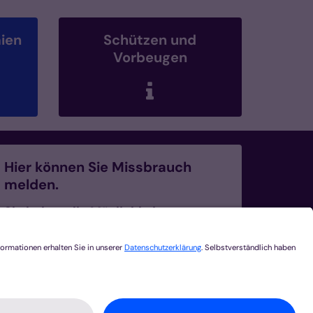
ien
Schützen und
Vorbeugen
Hier können Sie Missbrauch
melden.
Sie haben die Möglichkeit,
sexualisierte Gewalt und
Verdachtsmomente zu melden.
0241 452-225
Missbrauch melden