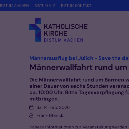
Zum Inhalt springen
BISTUM AACHEN
BISTUM A-Z
BISTUM KONTAKT
Männerausflug bei Jülich - Save the da
Männerwallfahrt rund um
Die Männerwallfahrt rund um Barmen wi
einer Dauer von sechs Stunden veransc
ca. 10:00 Uhr. Bitte Tagesverpflegung fü
mitbringen.
Datum:
Sa. 14. Feb. 2026
Von:
Frank Elbnick
Nähere Informationen zur Veranstaltung werden 