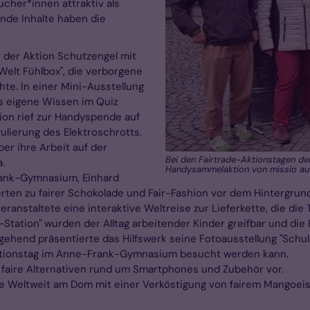
cher*innen attraktiv als
ende Inhalte haben die
r der Aktion Schutzengel mit
Welt Fühlbox", die verborgene
te. In einer Mini-Ausstellung
das eigene Wissen im Quiz
ion rief zur Handyspende auf
ulierung des Elektroschrotts.
er ihre Arbeit auf der
Bei den Fairtrade-Aktionstagen der
.
Handysammelaktion von missio a
rank-Gymnasium, Einhard
en zu fairer Schokolade und Fair-Fashion vor dem Hintergrun
eranstaltete eine interaktive Weltreise zur Lieferkette, die di
e-Station" wurden der Alltag arbeitender Kinder greifbar und d
ehend präsentierte das Hilfswerk seine Fotoausstellung "Schule
Aktionstag im Anne-Frank-Gymnasium besucht werden kann.
faire Alternativen rund um Smartphones und Zubehör vor.
e Weltweit am Dom mit einer Verköstigung von fairem Mangoeis