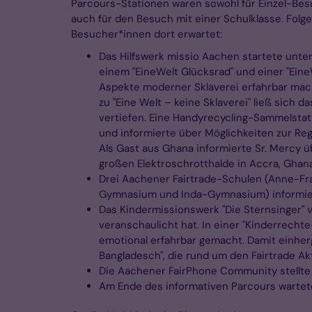
Parcours-Stationen waren sowohl für Einzel-Besu
auch für den Besuch mit einer Schulklasse. Folg
Besucher*innen dort erwartet:
Das Hilfswerk missio Aachen startete unte
einem "EineWelt Glücksrad" und einer "Eine
Aspekte moderner Sklaverei erfahrbar mach
zu "Eine Welt – keine Sklaverei" ließ sich 
vertiefen. Eine Handyrecycling-Sammelstat
und informierte über Möglichkeiten zur Reg
Als Gast aus Ghana informierte Sr. Mercy üb
großen Elektroschrotthalde in Accra, Ghana
Drei Aachener Fairtrade-Schulen (Anne-F
Gymnasium und Inda-Gymnasium) informiert
Das Kindermissionswerk "Die Sternsinger" v
veranschaulicht hat. In einer "Kinderrecht
emotional erfahrbar gemacht. Damit einherg
Bangladesch", die rund um den Fairtrade 
Die Aachener FairPhone Community stellte 
Am Ende des informativen Parcours wartet