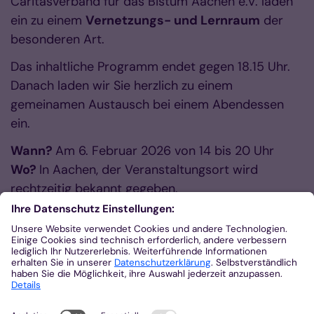
Caritasverband für das Bistum Aachen e.V. laden
ein zu einem
Vernetzungs- und Lernraum
der
besonderen Art.
Das inhaltliche Programm endet gegen 18.15 Uhr.
Danach laden wir Sie herzlich zu einem
gemeinamen Austausch bei einem Abendessen
ein.
Wann?
Am 6. Februar 2026 von 14 bis 20 Uhr
Wo?
In Aachen, der Veranstaltungsort wird
rechtzeitig bekannt gegeben.
Die Veranstaltung ist kostenfrei und steht allen
Interessierten offen.
Wir freuen uns auf Ihre verbindliche Anmeldung,
Judith Swoboda, Magdalena Bickmann, Katharina
Braun