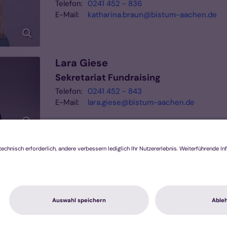
Telefon:
0241 452 - 836
E-Mail:
katharina.braun@bistum-aachen.de
Lara
Giese
Sekretariat Fundraising
Telefon:
0241 452 - 843
E-Mail:
lara.giese@bistum-aachen.de
utzerklärung