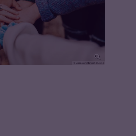
© unsplash/Hannah Busing