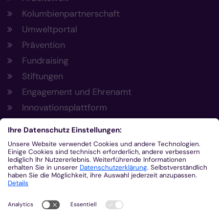
Kolumbienpartnerschaft
Umweltportal
Prävention
Fundraising
Stiftungen
Engagement und Ehrenamt
Innovationsplattform
Aus der Plattform
Nachrichten
Veranstaltungen
Gottesdienste
Stellenangebote