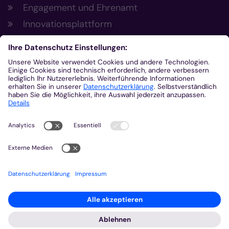
Engagement und Ehrenamt
Innovationsplattform
Aus der Plattform
Nachrichten
Veranstaltungen
Gottesdienste
Stellenangebote
Kirchenzeitung
Amtsblatt (Kirchlicher Anzeiger)
Rechtsdatenbank
Meldestelle gemäß Hinweisgeberschutzgesetz