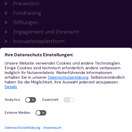
Prävention
Fundraising
Stiftungen
Engagement und Ehrenamt
Innovationsplattform
Aus der Plattform
Nachrichten
Veranstaltungen
Gottesdienste
Stellenangebote
Kirchenzeitung
Amtsblatt (Kirchlicher Anzeiger)
Rechtsdatenbank