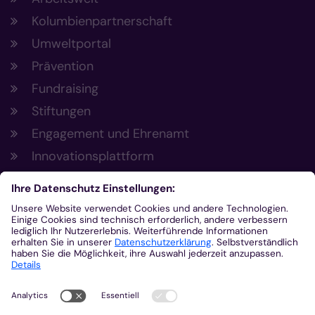
Kolumbienpartnerschaft
Umweltportal
Prävention
Fundraising
Stiftungen
Engagement und Ehrenamt
Innovationsplattform
Aus der Plattform
Nachrichten
Veranstaltungen
Gottesdienste
Stellenangebote