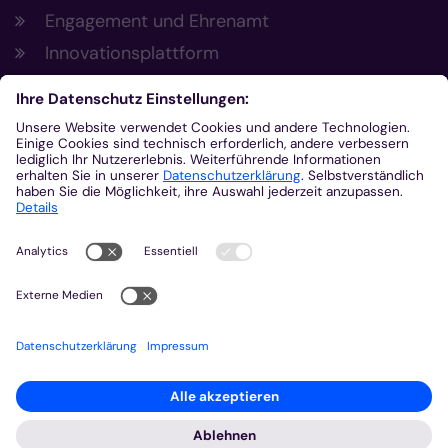
Engagement und Ehrenamt
Innovationsplattform
Aus der Plattform
Nachrichten
Veranstaltungen
Gottesdienste
Stellenangebote
Kirchenzeitung
Amtsblatt (Kirchlicher Anzeiger)
Rechtsdatenbank
Meldestelle gemäß Hinweisgeberschutzgesetz