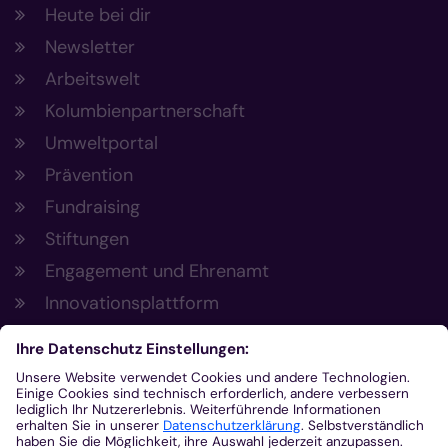
Heute bei dir
Newsletter
Arbeitswelt
Kolumbienpartnerschaft
Umweltportal
Prävention
Fundraising
Stiftungen
Engagement und Ehrenamt
Innovationsplattform
Aus der Plattform
Nachrichten
Veranstaltungen