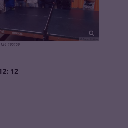
© Dieter Rütten
124_195159
12: 12