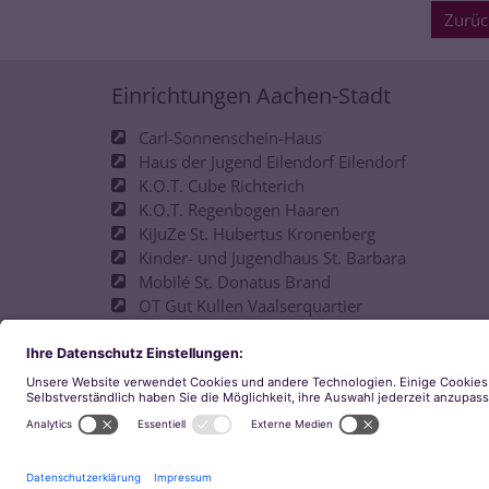
Zurüc
Einrichtungen Aachen-Stadt
Carl-Sonnenschein-Haus
Haus der Jugend Eilendorf Eilendorf
K.O.T. Cube Richterich
K.O.T. Regenbogen Haaren
KiJuZe St. Hubertus Kronenberg
Kinder- und Jugendhaus St. Barbara
Mobilé St. Donatus Brand
OT Gut Kullen Vaalserquartier
OT Josefshaus Ostviertel
Offene Tür D-Hof
Philipp-Neri-Haus
pinu´u Jugendkulturcafé
Space Walheim
T.O.T. Unicorn Horbach