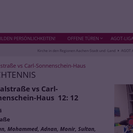
ILDEN PERSÖNLICHKEITEN!
OFFENE TÜREN
AGOT-LIG
Kirche in den Regionen Aachen-Stadt und -Land
AGOT 
:
lstraße vs Carl-Sonnenschein-Haus
CHTENNIS
alstraße vs Carl-
enschein-Haus 12: 12
s
raße
an, Mohammed, Adnan, Monir, Sultan,