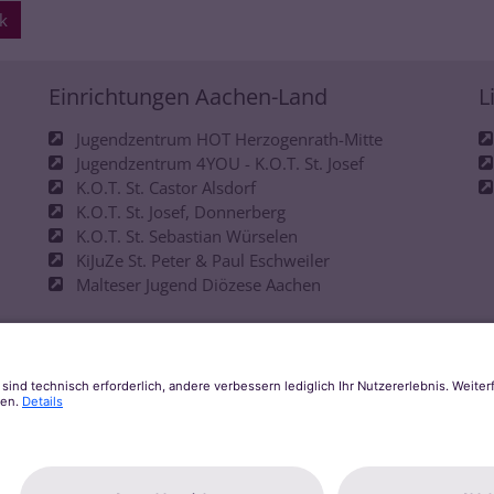
k
Einrichtungen Aachen-Land
L
Jugendzentrum HOT Herzogenrath-Mitte
Jugendzentrum 4YOU - K.O.T. St. Josef
K.O.T. St. Castor Alsdorf
K.O.T. St. Josef, Donnerberg
K.O.T. St. Sebastian Würselen
KiJuZe St. Peter & Paul Eschweiler
Malteser Jugend Diözese Aachen