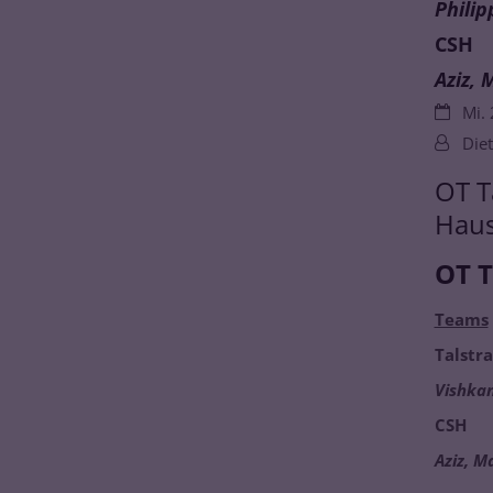
Philip
CSH
Aziz, 
Datum:
Mi. 
Von:
Diet
OT T
Hau
OT T
Teams
Talstr
Vishkan
CSH
Aziz, M