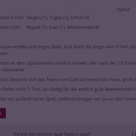
Fußball
tzen D´Hof: Sergen (1), Tugay (1), Umut (3)
tzen CSH: Miguel (1), Juan (1), Mohammed (4)
hspannendes und enges Spiel, sind doch die Jungs vom D´Hof zum 
men.
hten es dem Spitzenreiter wirklich schwer, der nach der 1:0 Führ
 fabrizierte.
nach besinnte sich das Team vom Carl Sonnenschein Haus, glich z
te fielen noch 2 Tore, ein Beleg für die endlich gute Abwehrarbeit
der ein äußerst faires Spiel, vielleicht kriegen wir ja vor den Som
k
Einrichtungen Aachen-Land
L