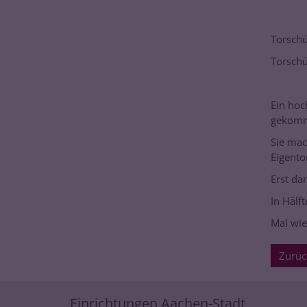
Torschü
Torschü
Ein hoc
gekom
Sie mac
Eigentor
Erst da
In Hälf
Mal wie
Zurüc
Einrichtungen Aachen-Stadt