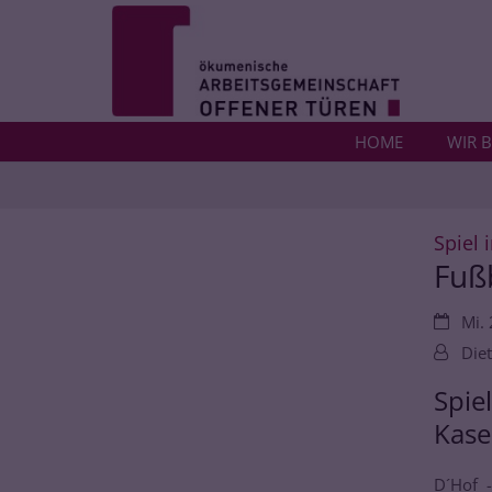
Zum Inhalt springen
HOME
WIR B
Spiel 
Fuß
Datum:
Mi. 
Von:
Diet
Spie
Kase
D´Hof 