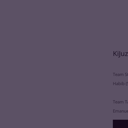
KiJu
Team St
Habib (5
Team Ta
Emanuel 