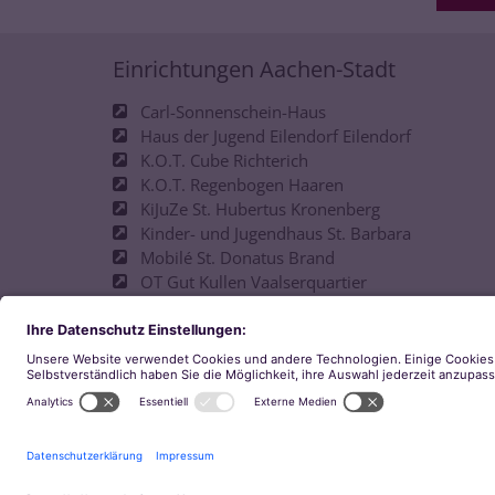
Einrichtungen Aachen-Stadt
Carl-Sonnenschein-Haus
Haus der Jugend Eilendorf Eilendorf
K.O.T. Cube Richterich
K.O.T. Regenbogen Haaren
KiJuZe St. Hubertus Kronenberg
Kinder- und Jugendhaus St. Barbara
Mobilé St. Donatus Brand
OT Gut Kullen Vaalserquartier
OT Josefshaus Ostviertel
Offene Tür D-Hof
Philipp-Neri-Haus
pinu´u Jugendkulturcafé
Space Walheim
T.O.T. Unicorn Horbach