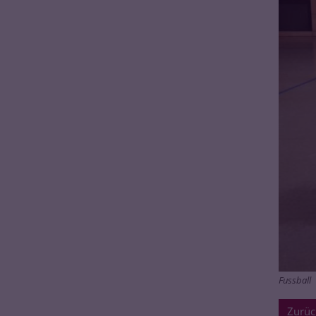
Fussball
Zurüc