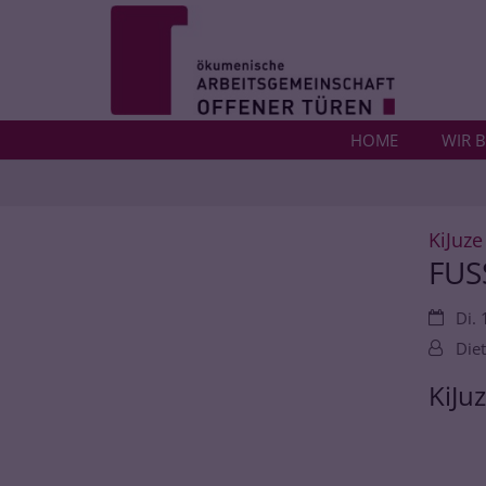
Zum Inhalt springen
HOME
WIR B
KiJuze
FUS
Datum:
Di. 
Von:
Diet
KiJu