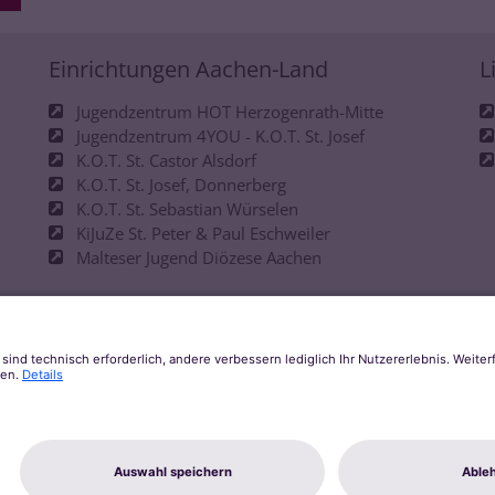
Einrichtungen Aachen-Land
L
Jugendzentrum HOT Herzogenrath-Mitte
Jugendzentrum 4YOU - K.O.T. St. Josef
K.O.T. St. Castor Alsdorf
K.O.T. St. Josef, Donnerberg
K.O.T. St. Sebastian Würselen
KiJuZe St. Peter & Paul Eschweiler
Malteser Jugend Diözese Aachen