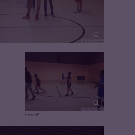
© Lars Lummerich
© Lars Lummerich
Fussball