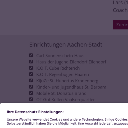
Lars (
Coach
Zurüc
Einrichtungen Aachen-Stadt
Carl-Sonnenschein-Haus
Haus der Jugend Eilendorf Eilendorf
K.O.T. Cube Richterich
K.O.T. Regenbogen Haaren
KiJuZe St. Hubertus Kronenberg
Kinder- und Jugendhaus St. Barbara
Mobilé St. Donatus Brand
OT Gut Kullen Vaalserquartier
OT Josefshaus Ostviertel
Offene Tür D-Hof
Philipp-Neri-Haus
pinu´u Jugendkulturcafé