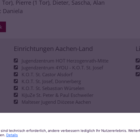
1 Tor), Pierre (1 Tor), Dieter, Sascha, Alan
: Daniela
k
Einrichtungen Aachen-Land
L
Jugendzentrum HOT Herzogenrath-Mitte
Jugendzentrum 4YOU - K.O.T. St. Josef
K.O.T. St. Castor Alsdorf
K.O.T. St. Josef, Donnerberg
K.O.T. St. Sebastian Würselen
KiJuZe St. Peter & Paul Eschweiler
Malteser Jugend Diözese Aachen