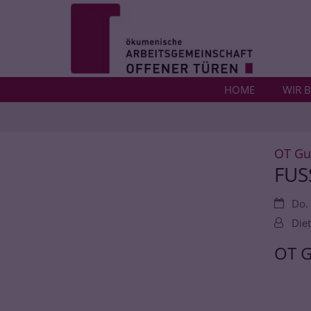
Zum Inhalt springen
HOME
WIR B
OT Gut
FUS
Datum:
Do.
Von:
Diet
OT G