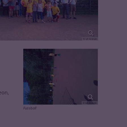
© Uli Grande
eon,
© Uli Grande
Fussball