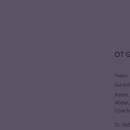
OT G
Teams
Gut Kul
Kevin,
Abdel
Coach:
St. Se