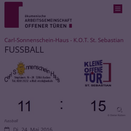
Zum Inhalt springen
:
Carl-Sonnenschein-Haus - K.O.T. St. Sebastian
FUSSBALL
© Dieter Rütten
Fussball
Datum:
Di. 24. Mai 2016