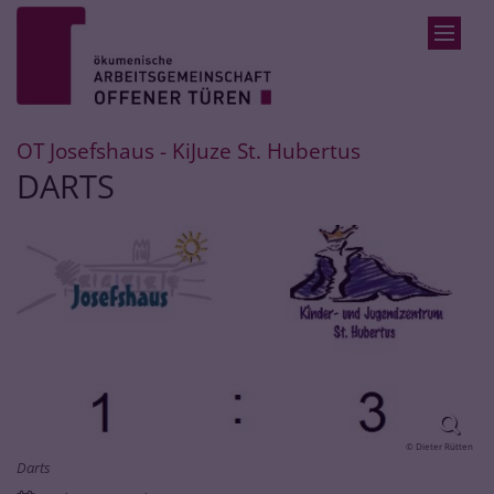
Zum Inhalt springen
:
OT Josefshaus - KiJuze St. Hubertus
DARTS
© Dieter Rütten
Darts