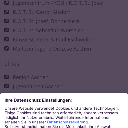
Jugendzentrum 4YOU - K.O.T. St. Josef
K.O.T. St. Castor Alsdorf
K.O.T. St. Josef, Donnerberg
K.O.T. St. Sebastian Würselen
KiJuZe St. Peter & Paul Eschweiler
Malteser Jugend Diözese Aachen
Links
Region Aachen
Jugendarbeit Aachen
Fachbereich Kirchliche Jugendarbeit