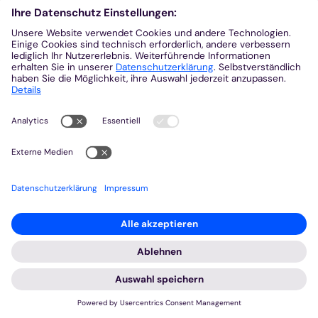
© Chris Montgomery/Unsplash
:
Online-Veranstaltung
Wie man mit lebensfeindlichen
Kräften umgehen kann – innen wie
außen