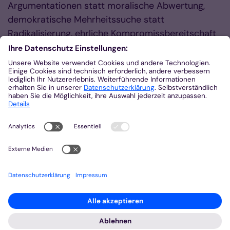
Argumentationen statt moralische Abwertung,
demokratische Mehrheitssuche statt
Radikalisierung, ehrliche Kompromissbereitschaft
statt Vereinfachung und Verfälschung“, betont
Bischof Dr. Helmut Dieser.
Zum Fastenhirtenbrief
Erklärung „Völkischer Nationalismus und
Christentum sind unvereinbar.“ der
deutschen Bischöfe