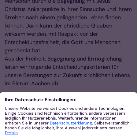
Menschen durch die Begegnung mit Jesus
Christus Ankerpunkte in ihrer Sinnsuche und ihrem
Streben nach einem gelingenden Leben finden
können. Darin kann der christliche Glauben
wirksam werden, mit Respekt vor der
Entscheidungsfreiheit, die Gott uns Menschen
geschenkt hat.
Aus der Freiheit, Begegnung und Ermöglichung
leiten wir folgende Entscheidungskriterien für
unsere Beratungen zur Zukunft kirchlichen Lebens
im Bistum Aachen ab:
die Ermöglichung von Vielfalt und Entfaltung
der Einzelnen unter gleichzeitiger Achtung der
Grenzen der Anderen
Respekt vor Lebensformen, -kulturen und -
möglichkeiten aller Generationen
die Anerkenntnis von Brüchen im Leben der