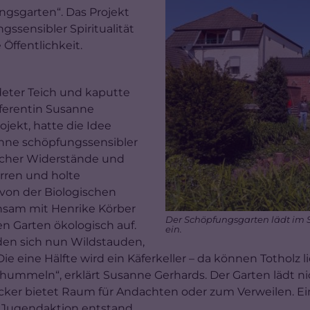
gsgarten“. Das Projekt
ssensibler Spiritualität
 Öffentlichkeit.
ndeter Teich und kaputte
eferentin Susanne
ojekt, hatte die Idee
inne schöpfungssensibler
glicher Widerstände und
irren und holte
von der Biologischen
insam mit Henrike Körber
Der Schöpfungsgarten lädt im 
en Garten ökologisch auf.
ein.
den sich nun Wildstauden,
Die eine Hälfte wird ein Käferkeller – da können Tothol
dhummeln“, erklärt Susanne Gerhards. Der Garten lädt ni
ker bietet Raum für Andachten oder zum Verweilen. Ein
 Jugendaktion entstand.