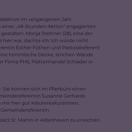
zialaktion im vergangenen Jahr
In einer „48-Stunden-Aktion“ engagierten
stalten. Monja Stettner (28), eine der
Mal hier war, dachte ich: Ich würde nicht
rentin Esther Fothen und Pastoralreferent
 eine himmlische Decke, strichen Wände
 Firma PHS, Plattenhandel Schlader in
. Sie können sich im Pfarrbüro einen
Gemeindereferentin Susanne Gerhards
n mir hier gut Kräuterexkursionen,
e Gemeindereferentin.
latz St. Martin in Aldenhoven zu erreichen.