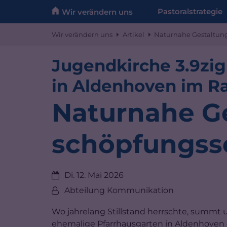
Zum Inhalt springen
Pastoralstrategie
Wir verändern uns
Wir verändern uns
Artikel
Naturnahe Gestaltung 
Jugendkirche 3.9zig
in Aldenhoven im R
Naturnahe G
schöpfungssen
Datum:
Di. 12. Mai 2026
Von:
Abteilung Kommunikation
Wo jahrelang Stillstand herrschte, summt 
ehemalige Pfarrhausgarten in Aldenhoven