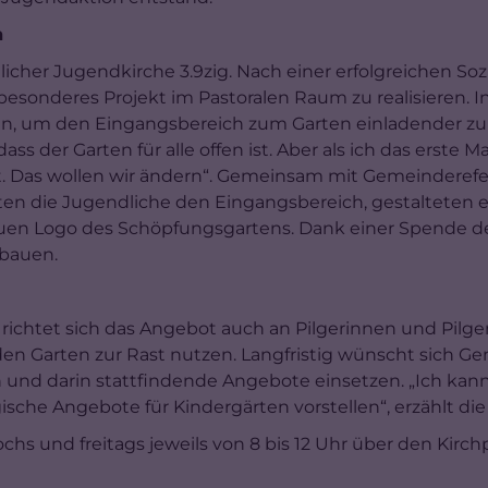
n
icher Jugendkirche 3.9zig. Nach einer erfolgreichen So
 besonderes Projekt im Pastoralen Raum zu realisieren. 
, um den Eingangsbereich zum Garten einladender zu ge
 dass der Garten für alle offen ist. Aber als ich das erste 
ht. Das wollen wir ändern“. Gemeinsam mit Gemeinderefe
ten die Jugendliche den Eingangsbereich, gestalteten
en Logo des Schöpfungsgartens. Dank einer Spende der
 bauen.
ichtet sich das Angebot auch an Pilgerinnen und Pilger
den Garten zur Rast nutzen. Langfristig wünscht sich 
ten und darin stattfindende Angebote einsetzen. „Ich kan
sche Angebote für Kindergärten vorstellen“, erzählt di
s und freitags jeweils von 8 bis 12 Uhr über den Kirchp