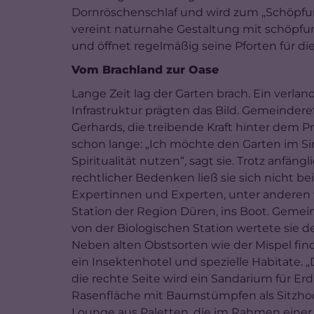
Dornröschenschlaf und wird zum „Schöpfun
vereint naturnahe Gestaltung mit schöpfung
und öffnet regelmäßig seine Pforten für die
Vom Brachland zur Oase
Lange Zeit lag der Garten brach. Ein verla
Infrastruktur prägten das Bild. Gemeinder
Gerhards, die treibende Kraft hinter dem Pr
schon lange: „Ich möchte den Garten im S
Spiritualität nutzen“, sagt sie. Trotz anfän
rechtlicher Bedenken ließ sie sich nicht be
Expertinnen und Experten, unter anderen 
Station der Region Düren, ins Boot. Geme
von der Biologischen Station wertete sie d
Neben alten Obstsorten wie der Mispel fin
ein Insektenhotel und spezielle Habitate. „
die rechte Seite wird ein Sandarium für Er
Rasenfläche mit Baumstümpfen als Sitzhoc
Lounge aus Paletten, die im Rahmen einer