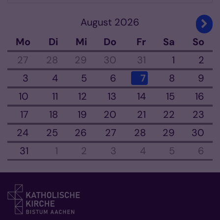
August 2026
Näch
Mo
Di
Mi
Do
Fr
Sa
So
27
28
29
30
31
1
2
3
4
5
6
7
8
9
10
11
12
13
14
15
16
17
18
19
20
21
22
23
24
25
26
27
28
29
30
31
1
2
3
4
5
6