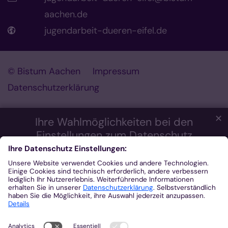
aachen.de
jugendarbeit-dueren-eifel.de
© Bistum Aachen
Impressum
Datenschutzerklärung
✕
Ihre Wahlmöglichkeiten bei den
Einstellungen zum Datenschutz
Wir möchten Ihnen ein optimales Webseiten-Erlebnis bieten.
Dazu verwenden wir Cookies, die für das Funktionieren unserer
Website notwendig sind. Mit Ihrer Zustimmung verwenden wir
auch Cookies und andere Technologien, die zur Anzeige
externer Inhalte (Videos über Youtube, Audios über
Soundcloud, Karten über MapTiler ...) oder zu anonymen
Statistikzwecken genutzt werden. Sie können selbst
entscheiden, welche Kategorien Sie zulassen möchten. Bitte
beachten Sie, dass auf Basis Ihrer Einstellungen womöglich