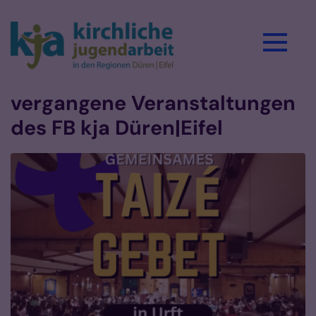
Zum Inhalt springen
vergangene Veranstaltungen
des FB kja Düren|Eifel