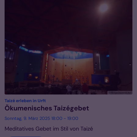
© FB kja Düren|Eifel
:
Taizé erleben in Urft
Ökumenisches Taizégebet
Sonntag, 9. März 2025 18:00 - 19:00
Meditatives Gebet im Stil von Taizé