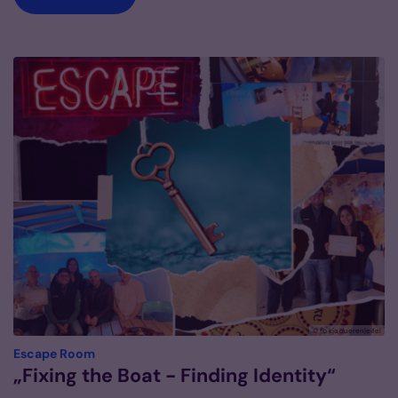
© fb kja dueren|eifel
:
Escape Room
„Fixing the Boat - Finding Identity“