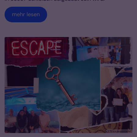
mehr lesen
© fb kja dueren|eifel