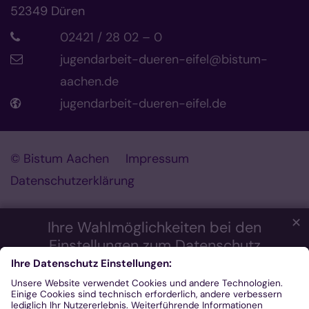
52349
Düren
02421 / 28 02 – 0
jugendarbeit-dueren-eifel@bistum-
aachen.de
jugendarbeit-dueren-eifel.de
© Bistum Aachen
Impressum
Datenschutzerklärung
✕
Ihre Wahlmöglichkeiten bei den
Einstellungen zum Datenschutz
Wir möchten Ihnen ein optimales Webseiten-Erlebnis bieten.
Dazu verwenden wir Cookies, die für das Funktionieren unserer
Website notwendig sind. Mit Ihrer Zustimmung verwenden wir
auch Cookies und andere Technologien, die zur Anzeige