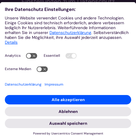
Einstellungen zum Datenschutz
Wir möchten Ihnen ein optimales Webseiten-Erlebnis bieten.
Dazu verwenden wir Cookies, die für das Funktionieren unserer
Website notwendig sind. Mit Ihrer Zustimmung verwenden wir
auch Cookies und andere Technologien, die zur Anzeige
externer Inhalte (Videos über Youtube, Audios über
Soundcloud, Karten über MapTiler ...) oder zu anonymen
Statistikzwecken genutzt werden. Sie können selbst
entscheiden, welche Kategorien Sie zulassen möchten. Bitte
beachten Sie, dass auf Basis Ihrer Einstellungen womöglich
nicht mehr alle Funktionalitäten der Seite zur Verfügung stehen.
Weitere Informationen und die Möglichkeit zum Widerruf Ihrer
Einwillung finden Sie in unserer
Datenschutzerklärung
.
Impressum
Datenschutzerklärung
Notwendig
Externe Inhalte
Statistiken
Speichern
Alle akzeptieren