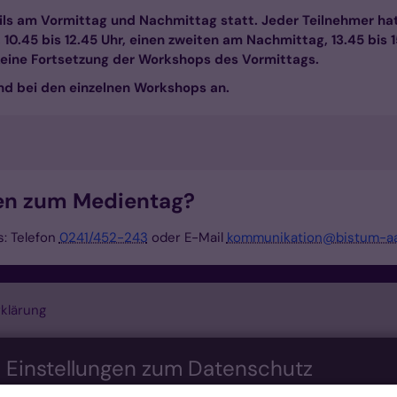
ls am Vormittag und Nachmittag statt. Jeder Teilnehmer hat 
0.45 bis 12.45 Uhr, einen zweiten am Nachmittag, 13.45 bis 1
ine Fortsetzung der Workshops des Vormittags.
nd bei den einzelnen Workshops an.
en zum Medientag?
s: Telefon
0241/452-243
oder E-Mail
kommunikation@bistum-a
klärung
n Einstellungen zum Datenschutz