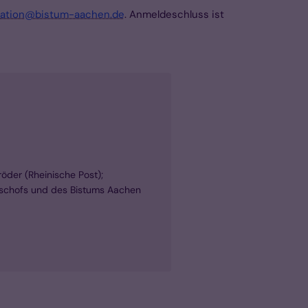
ation@bistum-aachen.de
. Anmeldeschluss ist
röder (Rheinische Post);
Bischofs und des Bistums Aachen