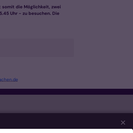
somit die Möglichkeit, zwei
5.45 Uhr - zu besuchen. Die
achen.de
✕