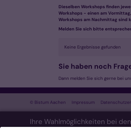
Dieselben Workshops finden jewei
Workshops - einen am Vormittag, 1
Workshops am Nachmittag sind ke
Melden Sie sich bitte entspreche
Keine Ergebnisse gefunden
Sie haben noch Frag
Dann melden Sie sich gerne bei un
© Bistum Aachen
Impressum
Datenschutzer
Ihre Wahlmöglichkeiten bei de