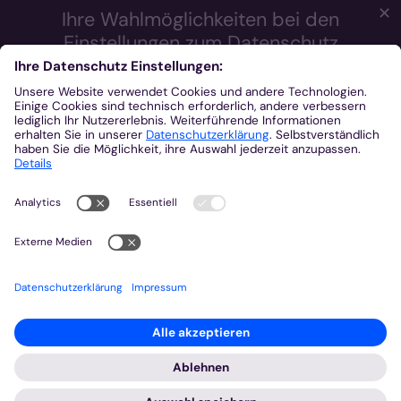
✕
Ihre Wahlmöglichkeiten bei den
Einstellungen zum Datenschutz
Wir möchten Ihnen ein optimales Webseiten-Erlebnis bieten.
Dazu verwenden wir Cookies, die für das Funktionieren unserer
Website notwendig sind. Mit Ihrer Zustimmung verwenden wir
auch Cookies und andere Technologien, die zur Anzeige
externer Inhalte (Videos über Youtube, Audios über
Soundcloud, Karten über MapTiler ...) oder zu anonymen
Statistikzwecken genutzt werden. Sie können selbst
entscheiden, welche Kategorien Sie zulassen möchten. Bitte
beachten Sie, dass auf Basis Ihrer Einstellungen womöglich
nicht mehr alle Funktionalitäten der Seite zur Verfügung stehen.
Weitere Informationen und die Möglichkeit zum Widerruf Ihrer
Einwillung finden Sie in unserer
Datenschutzerklärung
.
Impressum
Datenschutzerklärung
Notwendig
Externe Inhalte
Statistiken